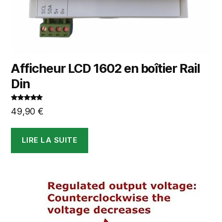
Afficheur LCD 1602 en boîtier Rail
Din
Note
5.00
49,90
€
sur 5
LIRE LA SUITE