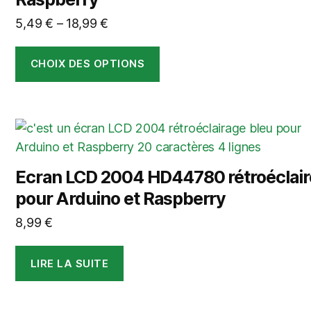
Les
options
5,49
€
–
18,99
€
peuvent
être
CHOIX DES OPTIONS
choisies
sur
la
page
du
produit
Ecran LCD 2004 HD44780 rétroéclair
pour Arduino et Raspberry
8,99
€
LIRE LA SUITE