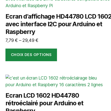
page
a
du
plusieurs
produit
Ecran d’affichage HD44780 LCD 160
variations.
avec interface I2C pour Arduino et
Les
Raspberry
options
peuvent
7,79
€
–
29,49
€
être
choisies
CHOIX DES OPTIONS
sur
la
page
Ce
du
produit
produit
a
Ecran LCD 1602 HD44780
plusieurs
rétroéclairé pour Arduino et
variations.
Raspberry