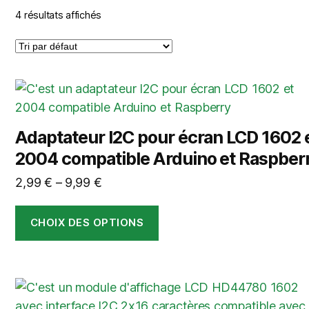
4 résultats affichés
Ce
produit
a
Adaptateur I2C pour écran LCD 1602 
plusieurs
2004 compatible Arduino et Raspber
variations.
Les
2,99
€
–
9,99
€
options
peuvent
CHOIX DES OPTIONS
être
choisies
sur
Ce
la
produit