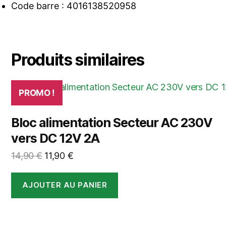
Code barre : 4016138520958
Produits similaires
PROMO !
Bloc alimentation Secteur AC 230V
vers DC 12V 2A
Le
Le
14,90
€
11,90
€
prix
prix
initial
actuel
AJOUTER AU PANIER
était :
est :
14,90 €.
11,90 €.