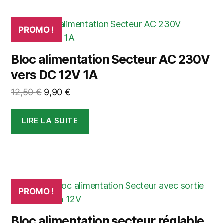
PROMO !
Bloc alimentation Secteur AC 230V
vers DC 12V 1A
Le
Le
12,50
€
9,90
€
prix
prix
initial
actuel
LIRE LA SUITE
était :
est :
12,50 €.
9,90 €.
PROMO !
Bloc alimentation secteur réglable