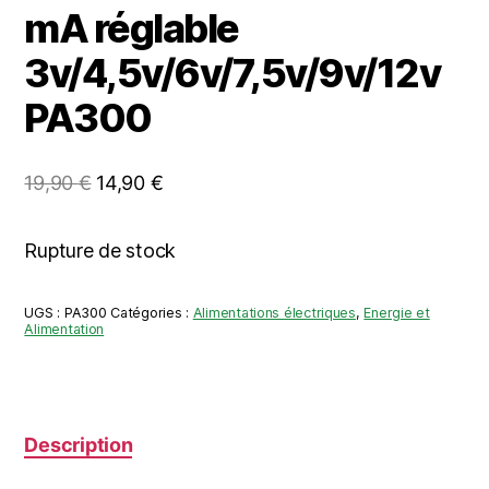
mA réglable
3v/4,5v/6v/7,5v/9v/12v
PA300
Le
Le
19,90
€
14,90
€
prix
prix
initial
actuel
Rupture de stock
était :
est :
19,90 €.
14,90 €.
UGS :
PA300
Catégories :
Alimentations électriques
,
Energie et
Alimentation
Description