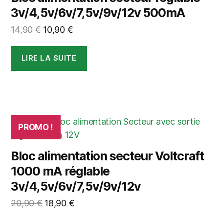
3v/4,5v/6v/7,5v/9v/12v 500mA
Le
Le
14,90
€
10,90
€
prix
prix
initial
actuel
LIRE LA SUITE
était :
est :
14,90 €.
10,90 €.
PROMO !
Bloc alimentation secteur Voltcraft
1000 mA réglable
3v/4,5v/6v/7,5v/9v/12v
Le
Le
20,90
€
18,90
€
prix
prix