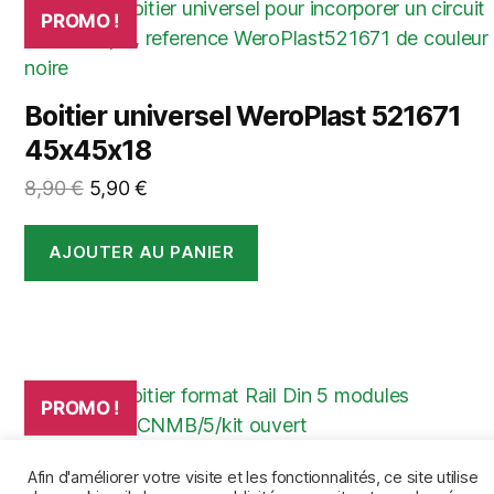
PROMO !
Boitier universel WeroPlast 521671
45x45x18
Le
Le
8,90
€
5,90
€
prix
prix
initial
actuel
AJOUTER AU PANIER
était :
est :
8,90 €.
5,90 €.
PROMO !
Boitier Rail Din Camdenboss
Afin d'améliorer votre visite et les fonctionnalités, ce site utilise