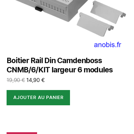
Boitier Rail Din Camdenboss
CNMB/6/KIT largeur 6 modules
Le
Le
19,90
€
14,90
€
prix
prix
initial
actuel
AJOUTER AU PANIER
était :
est :
19,90 €.
14,90 €.