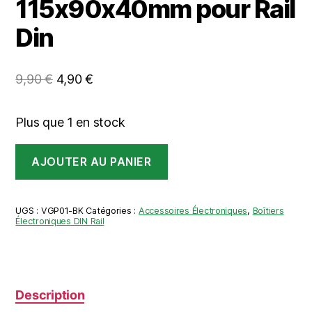
115x90x40mm pour Rail
Din
Le
Le
9,90
€
4,90
€
prix
prix
initial
actuel
Plus que 1 en stock
était :
est :
quantité
9,90 €.
4,90 €.
AJOUTER AU PANIER
de
Boitier
plat
115x90x40mm
UGS :
VGP01-BK
Catégories :
Accessoires Électroniques
,
Boîtiers
pour
Électroniques DIN Rail
Rail
Din
Description