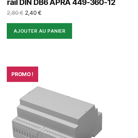
rail DIN DB6 APRA 449-360-12
Le
Le
2,80
€
2,40
€
prix
prix
initial
actuel
AJOUTER AU PANIER
était :
est :
2,80 €.
2,40 €.
PROMO !