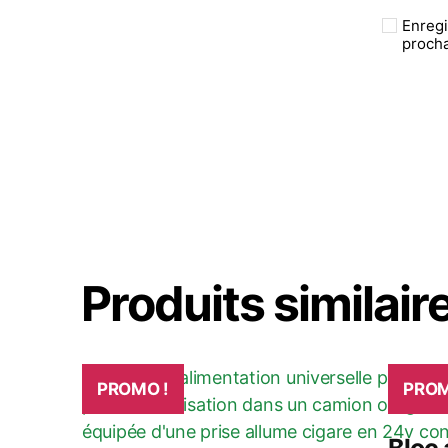
Enregi
proch
Produits similair
PROMO !
PROM
Bloc 