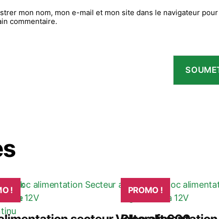
strer mon nom, mon e-mail et mon site dans le navigateur pou
ain commentaire.
es
O !
PROMO !
alimentation secteur Voltcraft 600
Bloc alimentation