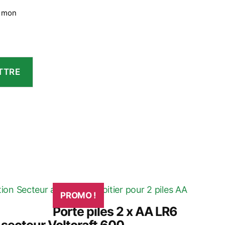
r mon
PROMO !
Porte piles 2 x AA LR6
 secteur Voltcraft 600