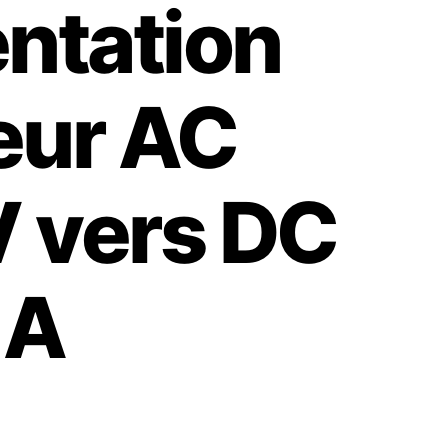
entation
eur AC
 vers DC
1A