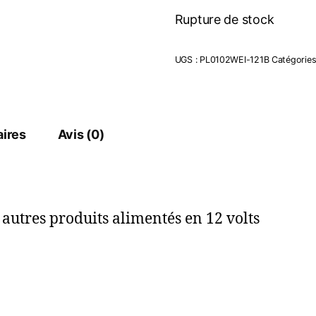
initial
actuel
Rupture de stock
était :
est :
12,50 €.
9,90 €.
UGS :
PL0102WEI-121B
Catégories
ires
Avis (0)
autres produits alimentés en 12 volts