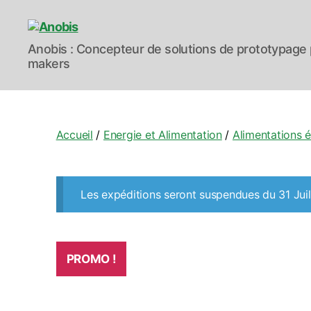
Anobis
Anobis : Concepteur de solutions de prototypage 
makers
Accueil
/
Energie et Alimentation
/
Alimentations é
Les expéditions seront suspendues du 31 Juil
PROMO !