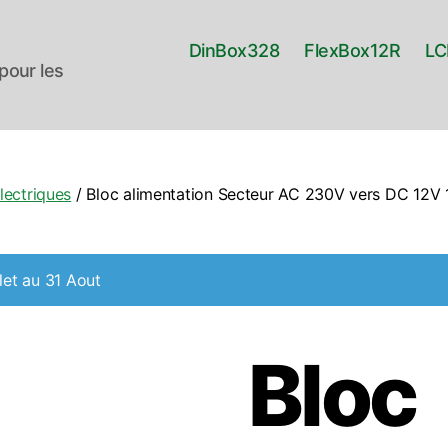
DinBox328
FlexBox12R
LC
pour les
lectriques
/ Bloc alimentation Secteur AC 230V vers DC 12V 
let au 31 Aout
Bloc