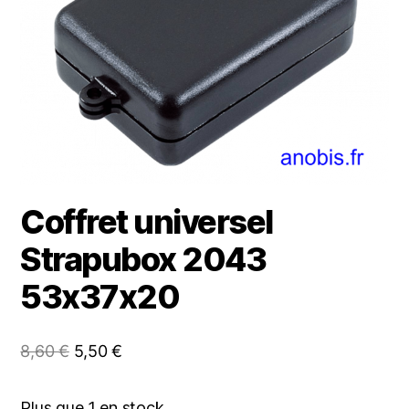
Coffret universel
Strapubox 2043
53x37x20
Le
Le
8,60
€
5,50
€
prix
prix
initial
actuel
Plus que 1 en stock