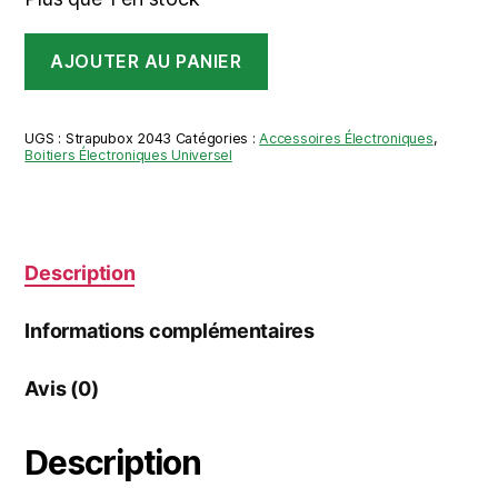
était :
est :
quantité
8,60 €.
5,50 €.
AJOUTER AU PANIER
de
Coffret
universel
Strapubox
UGS :
Strapubox 2043
Catégories :
Accessoires Électroniques
,
2043
Boitiers Électroniques Universel
53x37x20
Description
Informations complémentaires
Avis (0)
Description