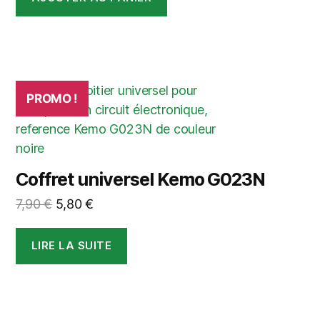
était :
est :
24,90 €.
19,90 €.
PROMO !
Coffret universel Kemo G023N
Le
Le
7,90
€
5,80
€
prix
prix
initial
actuel
LIRE LA SUITE
était :
est :
7,90 €.
5,80 €.