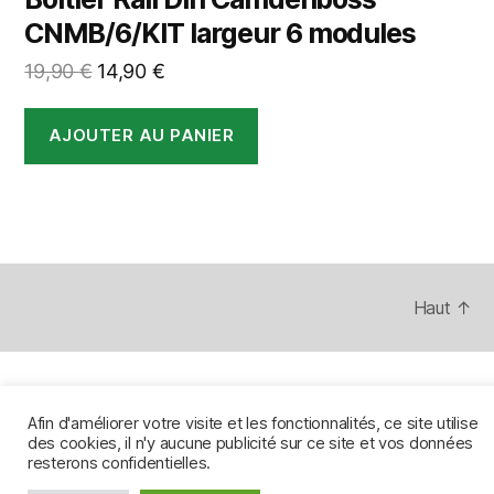
CNMB/6/KIT largeur 6 modules
Le
Le
19,90
€
14,90
€
prix
prix
initial
actuel
AJOUTER AU PANIER
était :
est :
19,90 €.
14,90 €.
Haut
↑
Afin d'améliorer votre visite et les fonctionnalités, ce site utilise
des cookies, il n'y aucune publicité sur ce site et vos données
resterons confidentielles.