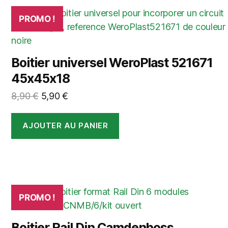
PROMO !
Boitier universel WeroPlast 521671
45x45x18
Le
Le
8,90
€
5,90
€
prix
prix
initial
actuel
AJOUTER AU PANIER
était :
est :
8,90 €.
5,90 €.
PROMO !
Boitier Rail Din Camdenboss