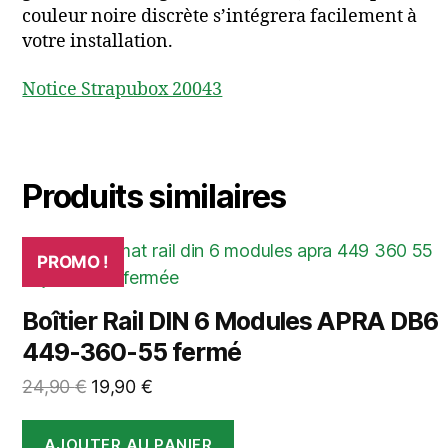
couleur noire discrète s’intégrera facilement à
votre installation.
Notice Strapubox 20043
Produits similaires
PROMO !
Boîtier Rail DIN 6 Modules APRA DB6
449-360-55 fermé
Le
Le
24,90
€
19,90
€
prix
prix
initial
actuel
AJOUTER AU PANIER