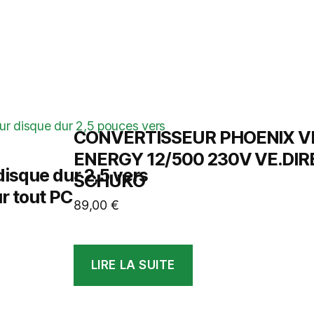
CONVERTISSEUR PHOENIX V
ENERGY 12/500 230V VE.DIR
isque dur 2,5 vers
SCHUKO
r tout PC
89,00
€
LIRE LA SUITE