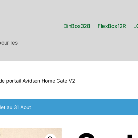
DinBox328
FlexBox12R
L
our les
 de portail Avidsen Home Gate V2
let au 31 Aout