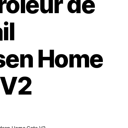
rôleur de
il
sen Home
 V2