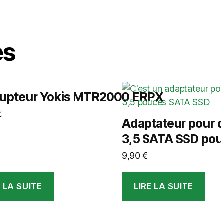
es
rupteur Yokis MTR2000 ERPX
€
Adaptateur pour d
3,5 SATA SSD pou
9,90
€
E LA SUITE
LIRE LA SUITE