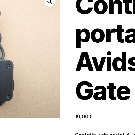
Cont
porta
Avid
Gate
19,00
€