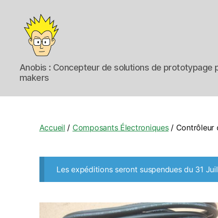
Anobis
Anobis : Concepteur de solutions de prototypage p
makers
Accueil
/
Composants Électroniques
/ Contrôleur
Les expéditions seront suspendues du 31 Juil