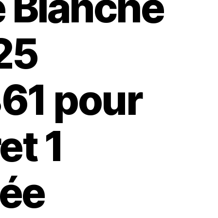
e Blanche
25
61 pour
et 1
ée