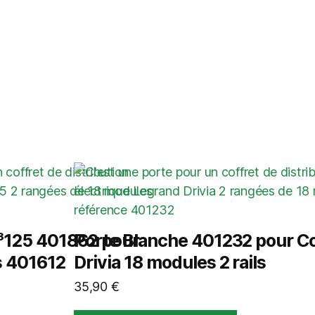
³125 401862 pour
Porte Blanche 401232 pour Co
s 401612
Drivia 18 modules 2 rails
35,90
€