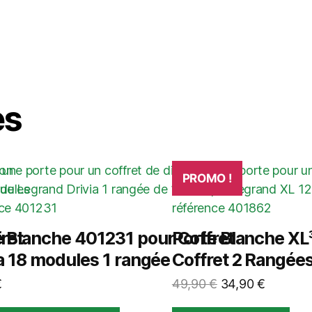
es
PROMO !
ret
e Blanche 401231 pour Coffret
Porte Blanche XL
a 18 modules 1 rangée
Coffret 2 Rangée
Le
Le
€
49,90
€
34,90
€
prix
prix