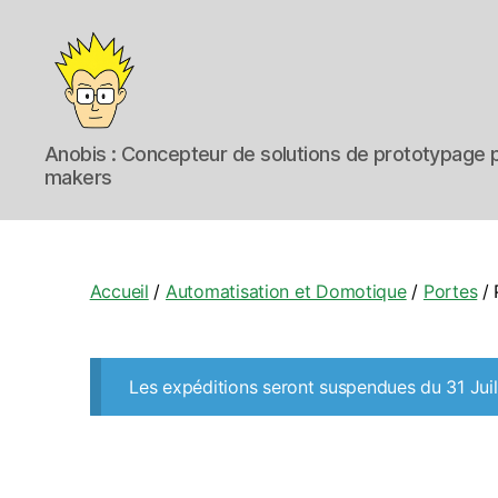
Anobis
Anobis : Concepteur de solutions de prototypage p
makers
Accueil
/
Automatisation et Domotique
/
Portes
/ 
Les expéditions seront suspendues du 31 Juil