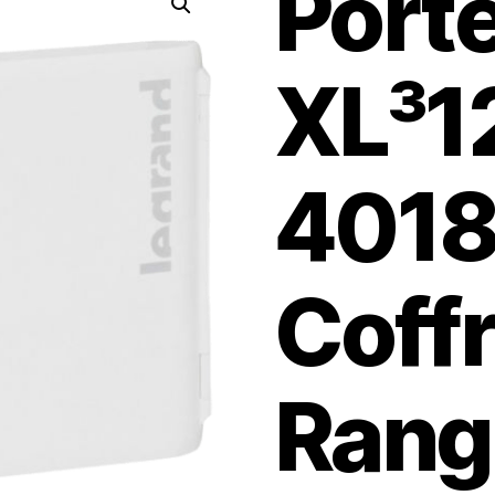
Port
XL³1
4018
Coffr
Rang