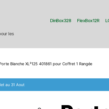
DinBox328
FlexBox12R
L
our les
Porte Blanche XL³125 401861 pour Coffret 1 Rangée
let au 31 Aout