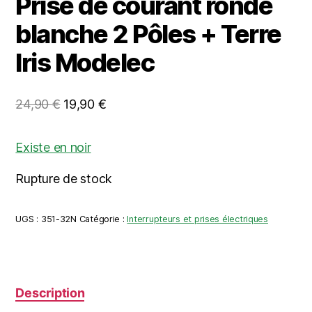
Prise de courant ronde
blanche 2 Pôles + Terre
Iris Modelec
Le
Le
24,90
€
19,90
€
prix
prix
initial
actuel
Existe en noir
était :
est :
Rupture de stock
24,90 €.
19,90 €.
UGS :
351-32N
Catégorie :
Interrupteurs et prises électriques
Description