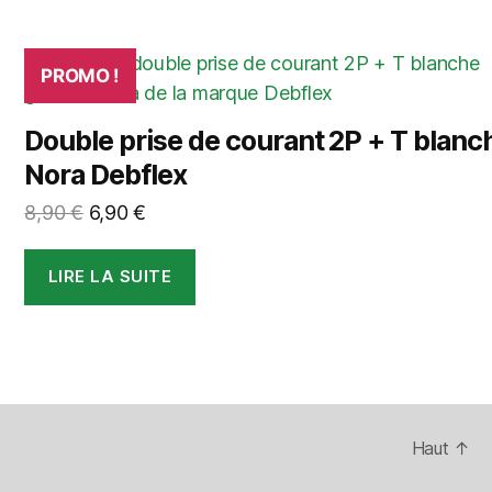
PROMO !
Double prise de courant 2P + T blanc
Nora Debflex
Le
Le
8,90
€
6,90
€
prix
prix
initial
actuel
LIRE LA SUITE
était :
est :
8,90 €.
6,90 €.
Haut
↑