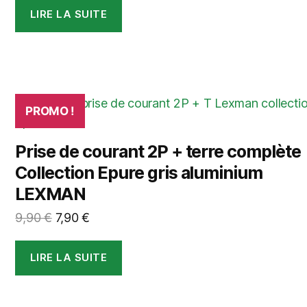
initial
actuel
LIRE LA SUITE
était :
est :
24,90 €.
14,90 €.
PROMO !
Prise de courant 2P + terre complète
Collection Epure gris aluminium
LEXMAN
Le
Le
9,90
€
7,90
€
prix
prix
initial
actuel
LIRE LA SUITE
était :
est :
9,90 €.
7,90 €.