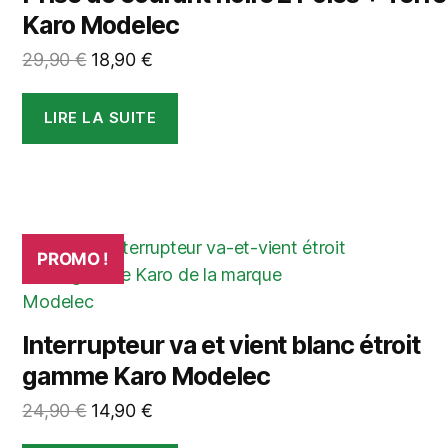
Karo Modelec
Le
Le
29,90
€
18,90
€
prix
prix
initial
actuel
LIRE LA SUITE
était :
est :
29,90 €.
18,90 €.
PROMO !
Interrupteur va et vient blanc étroit
gamme Karo Modelec
Le
Le
24,90
€
14,90
€
prix
prix