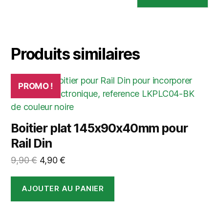
Produits similaires
PROMO !
Boitier plat 145x90x40mm pour
Rail Din
Le
Le
9,90
€
4,90
€
prix
prix
initial
actuel
AJOUTER AU PANIER
était :
est :
9,90 €.
4,90 €.