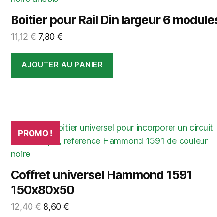
Boitier pour Rail Din largeur 6 module
Le
Le
11,12
€
7,80
€
prix
prix
initial
actuel
AJOUTER AU PANIER
était :
est :
11,12 €.
7,80 €.
PROMO !
Coffret universel Hammond 1591
150x80x50
Le
Le
12,40
€
8,60
€