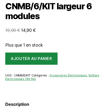
CNMB/6/KIT largeur 6
modules
Le
Le
19,90
€
14,90
€
prix
prix
initial
actuel
Plus que 1 en stock
était :
est :
quantité
19,90 €.
14,90 €.
AJOUTER AU PANIER
de
Boitier
Rail
Din
UGS :
CNMB/6/KIT
Catégories :
Accessoires Électroniques
,
Boîtiers
Camdenboss
Électroniques DIN Rail
CNMB/6/KIT
largeur
6
modules
Description