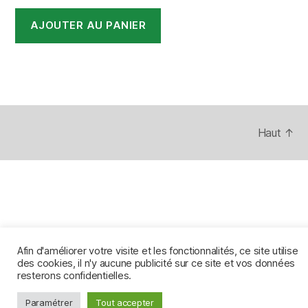
prix
prix
initial
actuel
AJOUTER AU PANIER
était :
est :
12,40 €.
8,60 €.
Haut
↑
Afin d'améliorer votre visite et les fonctionnalités, ce site utilise
des cookies, il n'y aucune publicité sur ce site et vos données
resterons confidentielles.
Paramétrer
Tout accepter