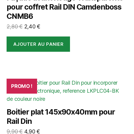
pour coffret Rail DIN Camdenboss
CNMB6
Le
Le
2,80
€
2,40
€
prix
prix
initial
actuel
AJOUTER AU PANIER
était :
est :
2,80 €.
2,40 €.
PROMO !
Boitier plat 145x90x40mm pour
Rail Din
Le
Le
9,90
€
4,90
€