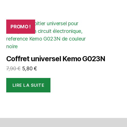
12,40 €.
8,60 €.
PROMO !
Coffret universel Kemo G023N
Le
Le
7,90
€
5,80
€
prix
prix
initial
actuel
LIRE LA SUITE
était :
est :
7,90 €.
5,80 €.