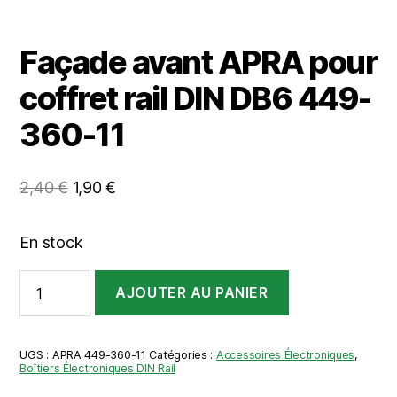
Façade avant APRA pour
coffret rail DIN DB6 449-
360-11
Le
Le
2,40
€
1,90
€
prix
prix
initial
actuel
En stock
était :
est :
quantité
2,40 €.
1,90 €.
AJOUTER AU PANIER
de
Façade
avant
APRA
UGS :
APRA 449-360-11
Catégories :
Accessoires Électroniques
,
pour
Boîtiers Électroniques DIN Rail
coffret