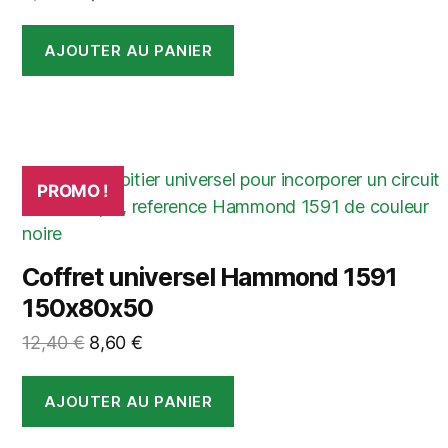
prix
prix
initial
actuel
AJOUTER AU PANIER
était :
est :
9,90 €.
4,90 €.
PROMO !
Coffret universel Hammond 1591
150x80x50
Le
Le
12,40
€
8,60
€
prix
prix
initial
actuel
AJOUTER AU PANIER
était :
est :