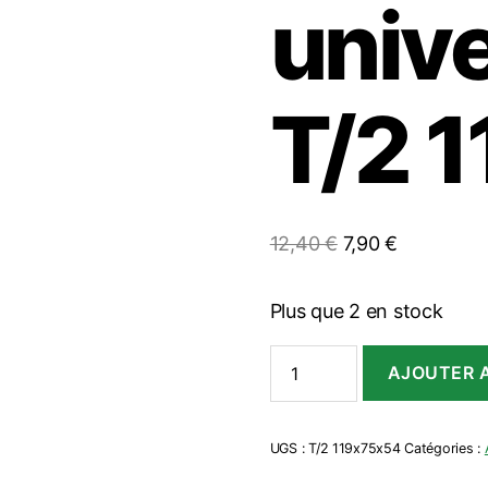
unive
T/2 
Le
Le
12,40
€
7,90
€
prix
prix
initial
actuel
Plus que 2 en stock
était :
est :
quantité
12,40 €.
7,90 €.
AJOUTER A
de
Boitier
universel
Teko
UGS :
T/2 119x75x54
Catégories :
T/2
119x75x54