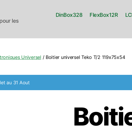
DinBox328
FlexBox12R
LC
pour les
ctroniques Universel
/ Boitier universel Teko T/2 119x75x54
let au 31 Aout
Boiti