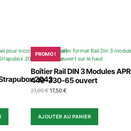
PROMO !
Boîtier Rail DIN 3 Modules AP
l Strapubox 2043
449-330-65 ouvert
Le
Le
21,90
€
17,50
€
prix
prix
initial
actuel
était :
est :
R
AJOUTER AU PANIER
21,90 €.
17,50 €.