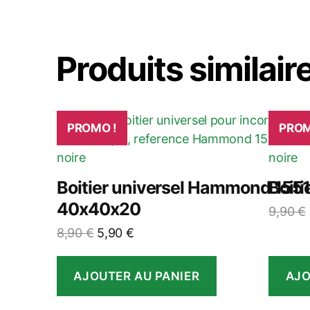
Produits similair
PROMO !
PROM
Boitier universel Hammond 155
Boiti
40x40x20
9,90
€
Le
Le
8,90
€
5,90
€
prix
prix
initial
actuel
AJOUTER AU PANIER
AJO
était :
est :
8,90 €.
5,90 €.