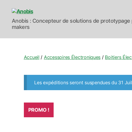
Anobis
Anobis : Concepteur de solutions de prototypage 
makers
Accueil
/
Accessoires Électroniques
/
Boitiers Éle
Les expéditions seront suspendues du 31 Juil
PROMO !