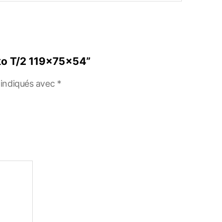
eko T/2 119x75x54”
 indiqués avec
*