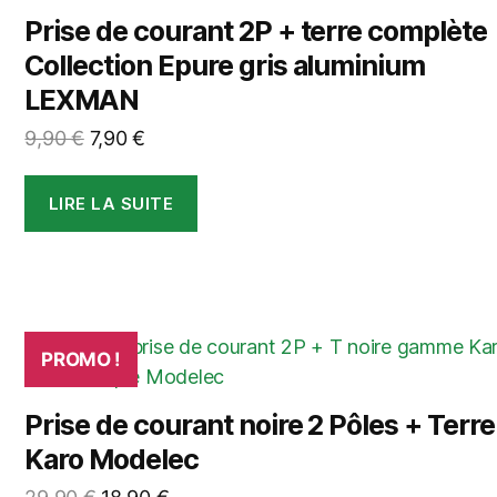
Prise de courant 2P + terre complète
Collection Epure gris aluminium
LEXMAN
Le
Le
9,90
€
7,90
€
prix
prix
initial
actuel
LIRE LA SUITE
était :
est :
9,90 €.
7,90 €.
PROMO !
Prise de courant noire 2 Pôles + Terre
Karo Modelec
Le
Le