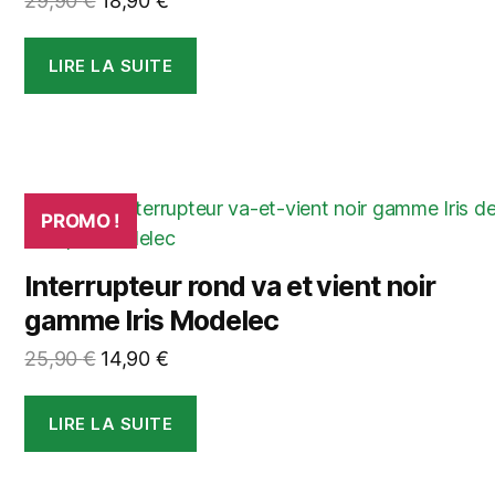
29,90
€
18,90
€
prix
prix
initial
actuel
LIRE LA SUITE
était :
est :
29,90 €.
18,90 €.
PROMO !
Interrupteur rond va et vient noir
gamme Iris Modelec
Le
Le
25,90
€
14,90
€
prix
prix
initial
actuel
LIRE LA SUITE
était :
est :
25,90 €.
14,90 €.