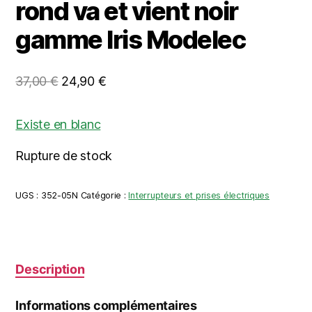
rond va et vient noir
gamme Iris Modelec
Le
Le
37,00
€
24,90
€
prix
prix
initial
actuel
Existe en blanc
était :
est :
Rupture de stock
37,00 €.
24,90 €.
UGS :
352-05N
Catégorie :
Interrupteurs et prises électriques
Description
Informations complémentaires