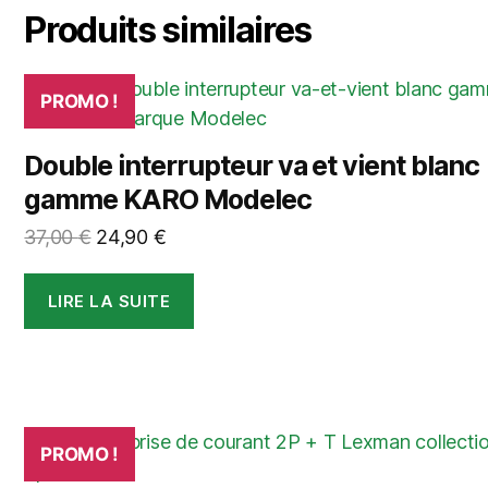
Produits similaires
PROMO !
Double interrupteur va et vient blanc
gamme KARO Modelec
Le
Le
37,00
€
24,90
€
prix
prix
initial
actuel
LIRE LA SUITE
était :
est :
37,00 €.
24,90 €.
PROMO !