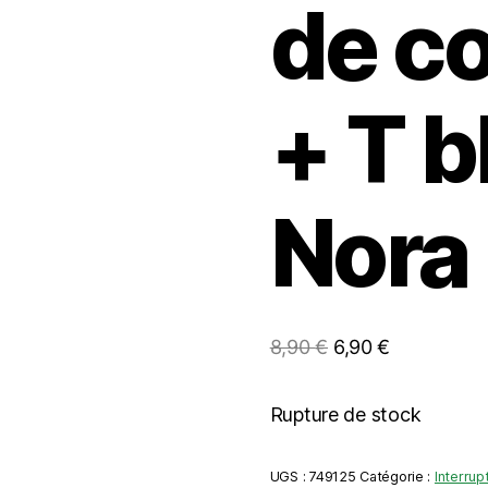
de c
+ T 
Nora
Le
Le
8,90
€
6,90
€
prix
prix
initial
actuel
Rupture de stock
était :
est :
8,90 €.
6,90 €.
UGS :
749125
Catégorie :
Interrup