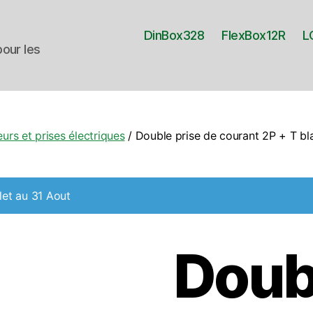
DinBox328
FlexBox12R
L
our les
eurs et prises électriques
/ Double prise de courant 2P + T b
let au 31 Aout
Doub