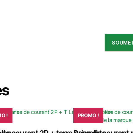
es
O !
PROMO !