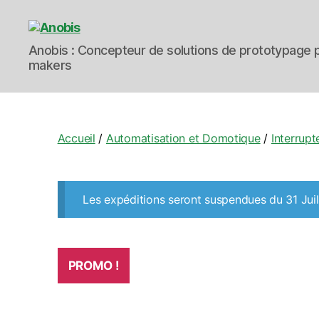
Anobis
Anobis : Concepteur de solutions de prototypage p
makers
Accueil
/
Automatisation et Domotique
/
Interrupt
Les expéditions seront suspendues du 31 Juil
PROMO !